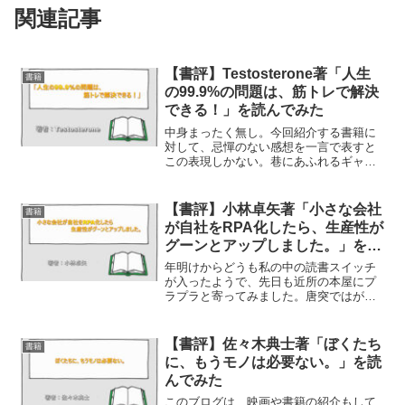
関連記事
【書評】Testosterone著「人生
書籍
の99.9%の問題は、筋トレで解決
できる！」を読んでみた
中身まったく無し。今回紹介する書籍に
対して、忌憚のない感想を一言で表すと
この表現しかない。巷にあふれるギャグ
マンガを活字で読んだような感じの本
で、感心するような著者の主張も、誰か
に話したくなるような知識もつきませ
【書評】小林卓矢著「小さな会社
書籍
ん。ただ、妙に清々しい気持ち...
が自社をRPA化したら、生産性が
グーンとアップしました。」を読
んでみた。
年明けからどうも私の中の読書スイッチ
が入ったようで、先日も近所の本屋にプ
ラプラと寄ってみました。唐突ではが、
私は本業で製造業の会社の設備関係の仕
事をしています。工場の電気設備の責任
者ではあるんですが、それだけではなく
【書評】佐々木典士著「ぼくたち
書籍
生産設備の導入や維持・管...
に、もうモノは必要ない。」を読
んでみた
このブログは、映画や書籍の紹介もして