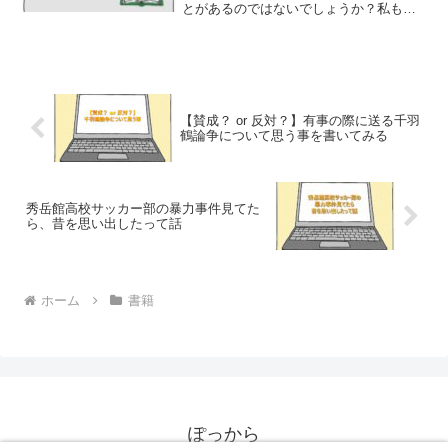
とがあるのではないでしょうか？私も、
例に漏れず定期的に会社辞めて独立した
いなぁと妄想しています。まぁ、私の場
合、一国一城の主になりたいって強い想
いからではなく、今の状況...
【賛成？ or 反対？】有事の際に送る千羽
鶴論争について思う事を書いてみる
秀岳館高校サッカー部の暴力事件見てた
ら、昔を思い出したって話
ホーム
書籍
ぽっから