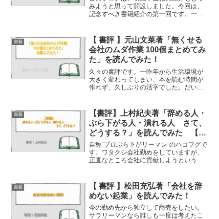
みようと思って開設しました。今回は、
記念すべき書籍紹介の第一回です。一応
断っておくと、私のブログでの書籍の紹
介では、基本的に感想文っぽい感じで書
くつもりです。youtubeなどでは、本の要
【 書評 】元山文菜著「無くせる
書籍
約をしている動画...
会社のムダ作業 100個まとめてみ
た」を読んでみた！
久々の書評です。一昨年から生活環境が
大きく変わってしまい、本を読む時間が
作れず、久しぶりの活字でした。だいぶ
今の生活にも慣れてきたのと、プライベ
ートを資格試験の勉強に充てていたんで
すが、それもおちついたので家での時間
【書評】上村紀夫著「辞める人・
書籍
を好きな事に費やしてます...
ぶら下がる人・潰れる人 さて、
どうする？」を読んでみた 【前
編】
自称“プロぶら下がリーマン”のハコフグで
す。ワタクシ会社勤めをしていますが、
正直なところ会社に貢献しようという気
概は、まったくございません。常に、い
かにして困難な業務を回避し、波風立つ
ことなく平穏に一日を過ごせるかを考え
【 書評 】松田充弘著「会社を辞
書籍
て会社に居座っていま...
めない起業」を読んでみた！
今の勤め先から独立して商売をしたい。
サラリーマンなら誰しも一度は考えたこ